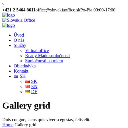
';
+421 2 5464 8611
office@slovakiaoffice.sk
Po-Pia 09:00-17:00
Úvod
O nás
Služby
Virtual office
Ready Made spoločnosti
Spoločnosti na mieru
Objednávka
Kontakt
SK
SK
EN
DE
Gallery grid
Duis congue, lacus quis viverra egestas, felis elit.
Home
Gallery grid