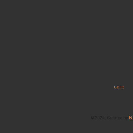
GDPR
N
© 2024 | Created by