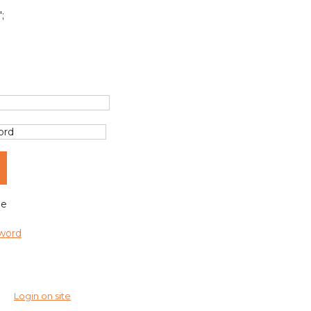
';
e
word
Login on site