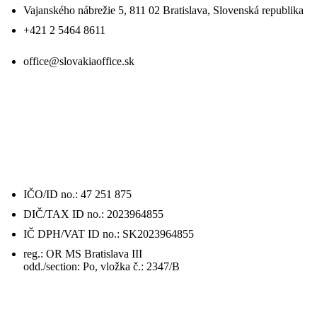
Vajanského nábrežie 5, 811 02 Bratislava, Slovenská republika
+421 2 5464 8611
office@slovakiaoffice.sk
DAJE
O FIRME / DETAILS
IČO/ID no.: 47 251 875
DIČ/TAX ID no.: 2023964855
IČ DPH/VAT ID no.: SK2023964855
reg.: OR MS Bratislava III
odd./section: Po, vložka č.: 2347/B