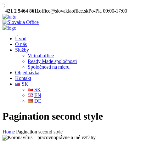
';
+421 2 5464 8611
office@slovakiaoffice.sk
Po-Pia 09:00-17:00
Úvod
O nás
Služby
Virtual office
Ready Made spoločnosti
Spoločnosti na mieru
Objednávka
Kontakt
SK
SK
EN
DE
Pagination second style
Home
Pagination second style